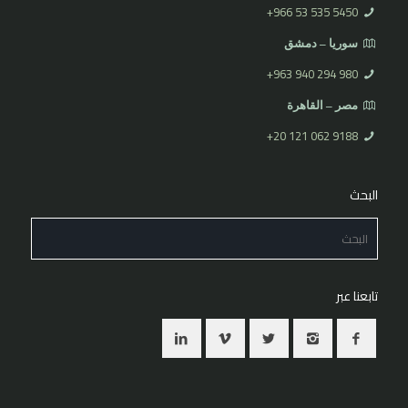
⁦+966 53 535 5450
سوريا – دمشق
⁦+963 940 294 980⁩
مصر – القاهرة
⁦+20 121 062 9188⁩
البحث
تابعنا عبر