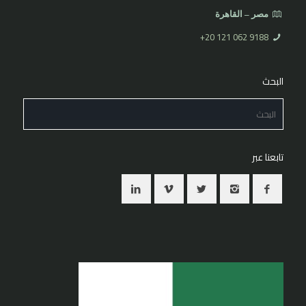
مصر – القاهرة
⁦+20 121 062 9188⁩
البحث
تابعنا عبر