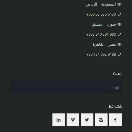
السعودية – الرياض
⁦+966 53 535 5450
سوريا – دمشق
⁦+963 940 294 980⁩
مصر – القاهرة
⁦+20 121 062 9188⁩
البحث
تابعنا عبر