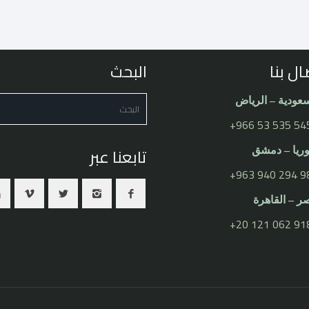
ال بنا
البحث
عودية – الرياض
⁦+966 53 535 54
تابعنا عبر
يا – دمشق
⁦+963 940 294 98
 – القاهرة
⁦+20 121 062 918