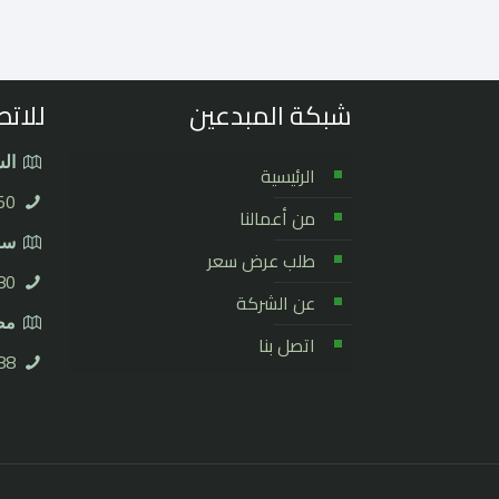
شبكة المبدعين
للاتص
الس
الرئيسية
50
من أعمالنا
سور
طلب عرض سعر
0⁩
عن الشركة
مصر
اتصل بنا
8⁩