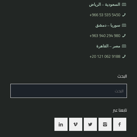
السعودية – الرياض
⁦+966 53 535 5450
سوريا – دمشق
⁦+963 940 294 980⁩
مصر – القاهرة
⁦+20 121 062 9188⁩
البحث
تابعنا عبر