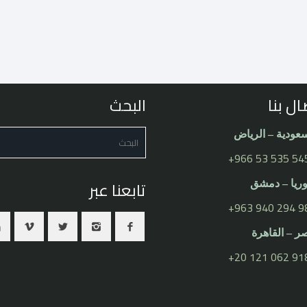
ال بنا
البحث
عودية – الرياض
⁦+966 53 535 54
تابعنا عبر
يا – دمشق
⁦+963 940 294 98
 – القاهرة
⁦+20 121 062 918