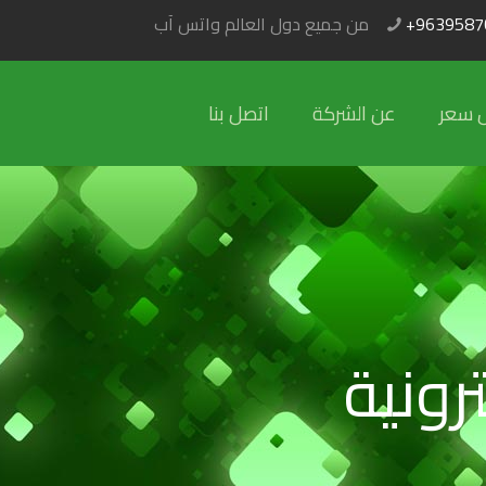
+9639587
من جميع دول العالم واتس آب
 سعر
عن الشركة
اتصل بنا
ونية