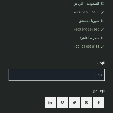
السعودية – الرياض
⁦+966 53 535 5450
سوريا – دمشق
⁦+963 940 294 980⁩
مصر – القاهرة
⁦+20 121 062 9188⁩
البحث
تابعنا عبر