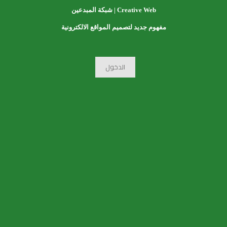
Creative Web | شبكة المبدعين
مفهوم جديد لتصميم المواقع الالكترونية
اسعار تصميم المواقع
الدخول
أسعار تصميم المواقع – الدليل الشامل لتكلفة تصميم موقع
إلكتروني جدول المحتويات العوامل المؤثرة في أسعار تصميم
المواقع متوسط أسعار تصميم المواقع أنواع تصميم المواقع
[…]
المزيد