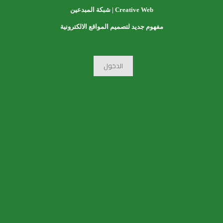
Creative Web | شبكة المبدعين
مفهوم جديد لتصميم المواقع الالكترونية
اسعار تصميم المواقع
الدخول
أسعار تصميم المواقع – الدليل الشامل لتكلفة تصميم موقع
إلكتروني جدول المحتويات العوامل المؤثرة في أسعار تصميم
المواقع متوسط أسعار تصميم المواقع أنواع تصميم المواقع
[…]
المزيد