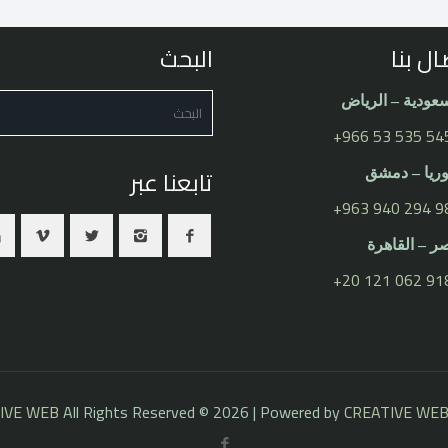
ال بنا
البحث
عودية – الرياض
⁦+966 53 535 54
تابعنا عبر
يا – دمشق
⁦+963 940 294 98
 – القاهرة
⁦+20 121 062 918
IVE WEB
All Rights Reserved © 2026 | Powered by
CREATIVE WE