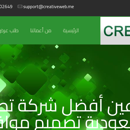
02649
support@creativeweb.me
الرئيسية
من أعمالنا
طلب عرض
عين أفضل شركة تص
عودية تصميم مواق