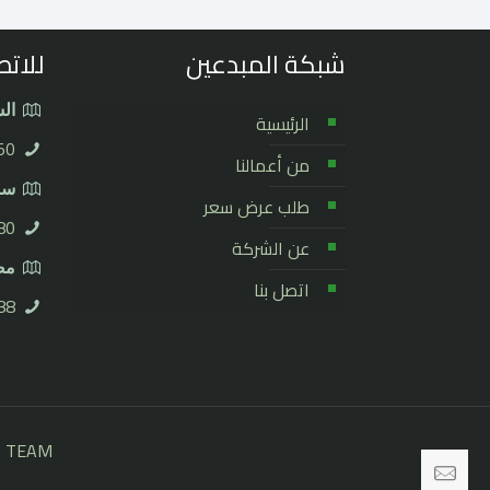
شبكة المبدعين
للاتص
الس
الرئيسية
50
من أعمالنا
سور
طلب عرض سعر
0⁩
عن الشركة
مصر
اتصل بنا
8⁩
B TEAM