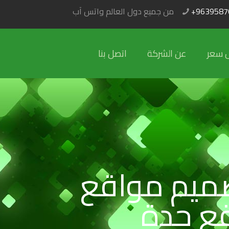
+9639587
من جميع دول العالم واتس آب
 سعر
عن الشركة
اتصل بنا
ميم مواقع
ع جدة