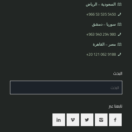
السعودية – الرياض
⁦+966 53 535 5450
سوريا – دمشق
⁦+963 940 294 980⁩
مصر – القاهرة
⁦+20 121 062 9188⁩
البحث
تابعنا عبر