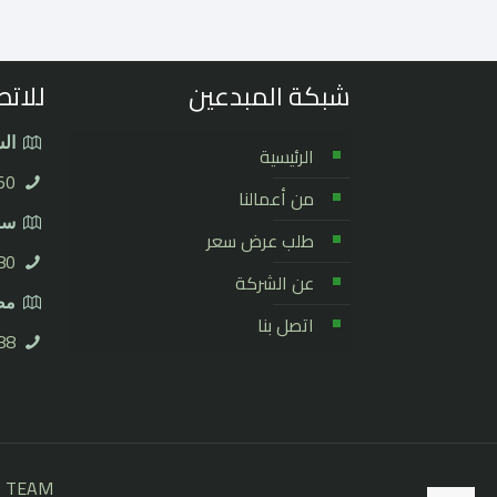
شبكة المبدعين
للاتص
الس
الرئيسية
50
من أعمالنا
سور
طلب عرض سعر
0⁩
عن الشركة
مصر
اتصل بنا
8⁩
B TEAM