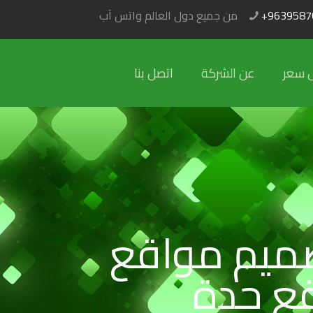
+9639587
من جميع دول العالم واتس آب
 سعر
عن الشركة
اتصل بنا
ميم مواقع
ع جدة