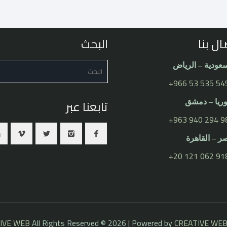
ال بنا
البحث
عودية – الرياض
⁦+966 53 535 54
تابعنا عبر
يا – دمشق
⁦+963 940 294 98
 – القاهرة
⁦+20 121 062 918
IVE WEB
All Rights Reserved © 2026 | Powered by
CREATIVE WE