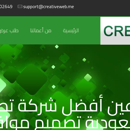
02649
support@creativeweb.me
الرئيسية
من أعمالنا
طلب عرض
عين أفضل شركة تص
عودية تصميم مواق